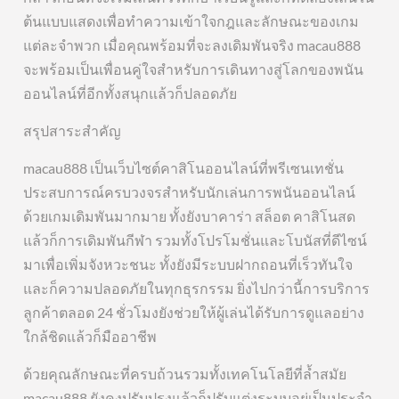
ต้นแบบแสดงเพื่อทำความเข้าใจกฎและลักษณะของเกม
แต่ละจำพวก เมื่อคุณพร้อมที่จะลงเดิมพันจริง macau888
จะพร้อมเป็นเพื่อนคู่ใจสำหรับการเดินทางสู่โลกของพนัน
ออนไลน์ที่อีกทั้งสนุกแล้วก็ปลอดภัย
สรุปสาระสำคัญ
macau888 เป็นเว็บไซต์คาสิโนออนไลน์ที่พรีเซนเทชั่น
ประสบการณ์ครบวงจรสำหรับนักเล่นการพนันออนไลน์
ด้วยเกมเดิมพันมากมาย ทั้งยังบาคาร่า สล็อต คาสิโนสด
แล้วก็การเดิมพันกีฬา รวมทั้งโปรโมชั่นและโบนัสที่ดีไซน์
มาเพื่อเพิ่มจังหวะชนะ ทั้งยังมีระบบฝากถอนที่เร็วทันใจ
และก็ความปลอดภัยในทุกธุรกรรม ยิ่งไปกว่านี้การบริการ
ลูกค้าตลอด 24 ชั่วโมงยังช่วยให้ผู้เล่นได้รับการดูแลอย่าง
ใกล้ชิดแล้วก็มืออาชีพ
ด้วยคุณลักษณะที่ครบถ้วนรวมทั้งเทคโนโลยีที่ล้ำสมัย
macau888 ยังคงปรับปรุงแล้วก็ปรับแต่งระบบอยู่เป็นประจำ