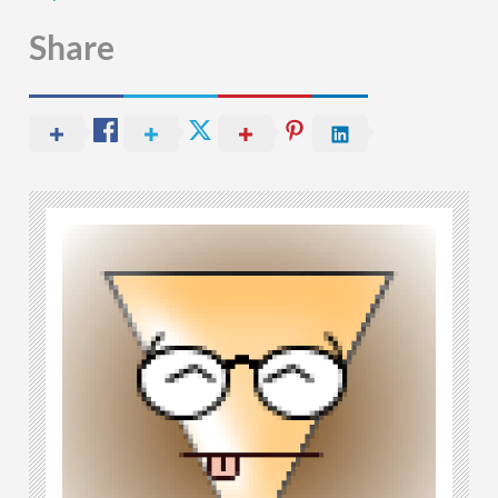
Share