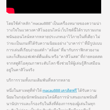
โดยใช้คำหลัก “macau888” เป็นเครื่องหมายของความน่า
วางใจในแวดวงคาสิโนออนไลน์ เว็บไซต์นี้ได้รวบรวมเกม
พนันออนไลน์หลากหลายประเภทเอาไว้ภายในที่เดียว ไม่
ว่าจะเป็นเกมที่ได้รับความนิยมอย่าง “บาคาร่า” ที่มีรูปแบบ
การเล่นที่เรียบง่ายแต่ท้า “สล็อต” ที่มากับกราฟิกสวยงาม
และก็เสียงเอฟเฟกต์ตื่นเต้น หรือ “คาสิโนสด” ที่ถ่ายทอดสด
จากสตูดิโอคุณภาพระดับโลก ซึ่งช่วยให้ผู้เล่นรู้สึกเสมือน
อยู่ในคาสิโนจริง
บริการรวมทั้งเกมเดิมพันที่หลากหลาย
หนึ่งในสาเหตุที่ทำให้
macau888 เครดิตฟรี
ได้รับความ
นิยมในกลุ่มนักพนันออนไลน์คือการนำเสนอเกมพนันที่
นานัปการและก็รองรับในสิ่งที่ต้องการของผู้เล่นในทุก