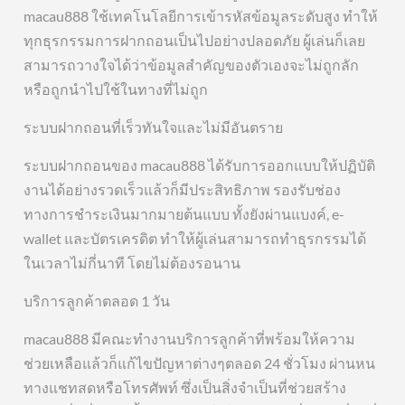
macau888 ใช้เทคโนโลยีการเข้ารหัสข้อมูลระดับสูง ทำให้
ทุกธุรกรรมการฝากถอนเป็นไปอย่างปลอดภัย ผู้เล่นก็เลย
สามารถวางใจได้ว่าข้อมูลสำคัญของตัวเองจะไม่ถูกลัก
หรือถูกนำไปใช้ในทางที่ไม่ถูก
ระบบฝากถอนที่เร็วทันใจและไม่มีอันตราย
ระบบฝากถอนของ macau888 ได้รับการออกแบบให้ปฏิบัติ
งานได้อย่างรวดเร็วแล้วก็มีประสิทธิภาพ รองรับช่อง
ทางการชำระเงินมากมายต้นแบบ ทั้งยังผ่านแบงค์, e-
wallet และบัตรเครดิต ทำให้ผู้เล่นสามารถทำธุรกรรมได้
ในเวลาไม่กี่นาที โดยไม่ต้องรอนาน
บริการลูกค้าตลอด 1 วัน
macau888 มีคณะทำงานบริการลูกค้าที่พร้อมให้ความ
ช่วยเหลือแล้วก็แก้ไขปัญหาต่างๆตลอด 24 ชั่วโมง ผ่านหน
ทางแชทสดหรือโทรศัพท์ ซึ่งเป็นสิ่งจำเป็นที่ช่วยสร้าง