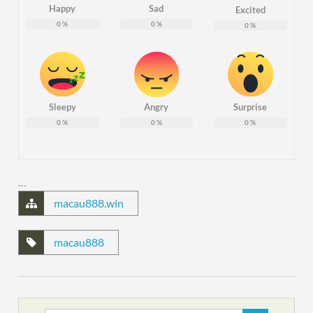
Happy
Sad
Excited
0
%
0
%
0
%
Sleepy
Angry
Surprise
0
%
0
%
0
%
…
macau888.win
macau888