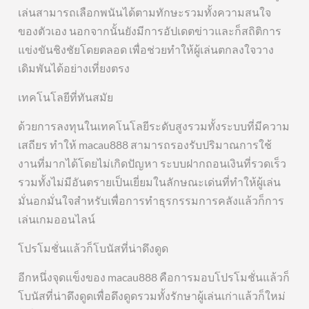
เล่นสามารถเลือกพนันได้ตามทักษะรวมทั้งความสนใจ
ของตัวเอง นอกจากนั้นยังมีการอัปเดตข่าวและก็สถิติการ
แข่งขันชิงชัยโดยตลอด เพื่อช่วยทำให้ผู้เล่นตกลงใจวาง
เดิมพันได้อย่างเที่ยงตรง
เทคโนโลยีที่ทันสมัย
ด้วยการลงทุนในเทคโนโลยีระดับสูงรวมทั้งระบบที่มีความ
เสถียร ทำให้ macau888 สามารถรองรับปริมาณการใช้
งานที่มากได้โดยไม่เกิดปัญหา ระบบฝากถอนเงินที่รวดเร็ว
รวมทั้งไม่มีอันตรายเป็นเยี่ยมในลักษณะเด่นที่ทำให้ผู้เล่น
มั่นอกมั่นใจสำหรับเพื่อการทำธุรกรรมการคลังแล้วก็การ
เล่นเกมออนไลน์
โปรโมชั่นแล้วก็โบนัสที่น่าดึงดูด
อีกหนึ่งจุดแข็งของ macau888 คือการมอบโปรโมชั่นแล้วก็
โบนัสที่น่าดึงดูดเพื่อดึงดูดรวมทั้งรักษาผู้เล่นเก่าแล้วก็ใหม่