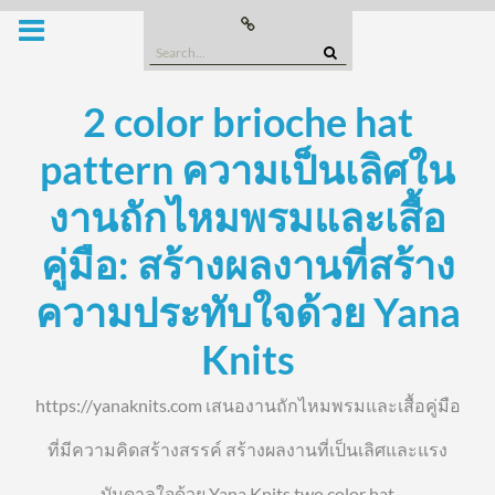
Skip
Buy
this
to
Domain
Search
content
for:
2 color brioche hat
pattern ความเป็นเลิศใน
งานถักไหมพรมและเสื้อ
คู่มือ: สร้างผลงานที่สร้าง
ความประทับใจด้วย Yana
Knits
https://yanaknits.com เสนองานถักไหมพรมและเสื้อคู่มือ
ที่มีความคิดสร้างสรรค์ สร้างผลงานที่เป็นเลิศและแรง
บันดาลใจด้วย Yana Knits two color hat