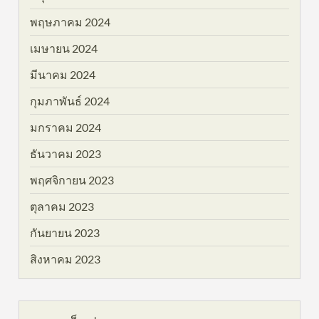
พฤษภาคม 2024
เมษายน 2024
มีนาคม 2024
กุมภาพันธ์ 2024
มกราคม 2024
ธันวาคม 2023
พฤศจิกายน 2023
ตุลาคม 2023
กันยายน 2023
สิงหาคม 2023