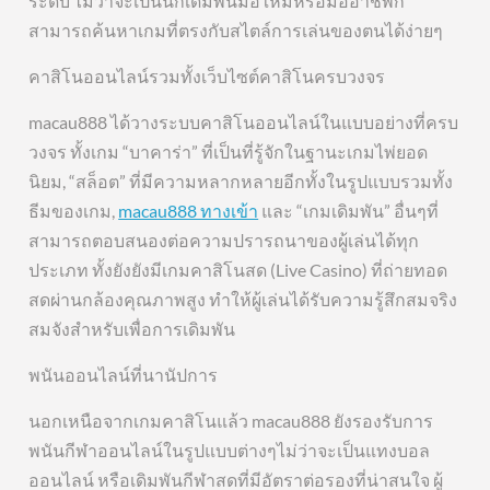
ระดับ ไม่ว่าจะเป็นนักเดิมพันมือใหม่หรือมืออาชีพก็
สามารถค้นหาเกมที่ตรงกับสไตล์การเล่นของตนได้ง่ายๆ
คาสิโนออนไลน์รวมทั้งเว็บไซต์คาสิโนครบวงจร
macau888 ได้วางระบบคาสิโนออนไลน์ในแบบอย่างที่ครบ
วงจร ทั้งเกม “บาคาร่า” ที่เป็นที่รู้จักในฐานะเกมไพ่ยอด
นิยม, “สล็อต” ที่มีความหลากหลายอีกทั้งในรูปแบบรวมทั้ง
ธีมของเกม,
macau888 ทางเข้า
และ “เกมเดิมพัน” อื่นๆที่
สามารถตอบสนองต่อความปรารถนาของผู้เล่นได้ทุก
ประเภท ทั้งยังยังมีเกมคาสิโนสด (Live Casino) ที่ถ่ายทอด
สดผ่านกล้องคุณภาพสูง ทำให้ผู้เล่นได้รับความรู้สึกสมจริง
สมจังสำหรับเพื่อการเดิมพัน
พนันออนไลน์ที่นานัปการ
นอกเหนือจากเกมคาสิโนแล้ว macau888 ยังรองรับการ
พนันกีฬาออนไลน์ในรูปแบบต่างๆไม่ว่าจะเป็นแทงบอล
ออนไลน์ หรือเดิมพันกีฬาสดที่มีอัตราต่อรองที่น่าสนใจ ผู้