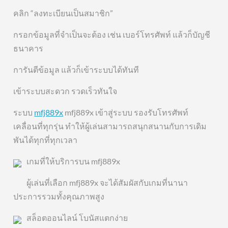
คลิก “ลงทะเบียนเป็นสมาชิก”
กรอกข้อมูลที่จำเป็นจะต้อง เช่น เบอร์โทรศัพท์ แล้วก็บัญชี
ธนาคาร
การันตีข้อมูล แล้วก็เข้าระบบได้ทันที
เข้าระบบสะดวก รวดเร็วทันใจ
ระบบ
mfj889x
mfj889x เข้าสู่ระบบ รองรับโทรศัพท์
เคลื่อนที่ทุกรุ่น ทำให้ผู้เล่นสามารถสนุกสนานกับการเดิม
พันได้ทุกที่ทุกเวลา
เกมที่ให้บริการบน mfj889x
ผู้เล่นที่เลือก mfj889x จะได้สัมผัสกับเกมที่นานา
ประการรวมทั้งคุณภาพสูง
สล็อตออนไลน์ โบนัสแตกง่าย