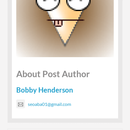
About Post Author
Bobby Henderson
seoaba01@gmail.com