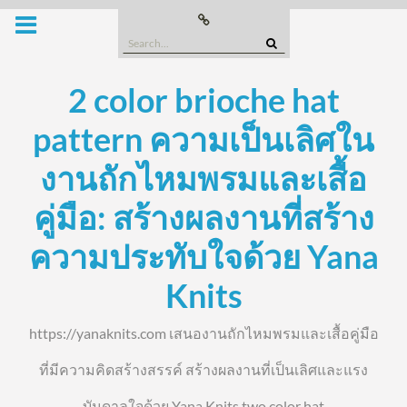
Skip
Buy
this
to
Domain
Search
content
for:
2 color brioche hat
pattern ความเป็นเลิศใน
งานถักไหมพรมและเสื้อ
คู่มือ: สร้างผลงานที่สร้าง
ความประทับใจด้วย Yana
Knits
https://yanaknits.com เสนองานถักไหมพรมและเสื้อคู่มือ
ที่มีความคิดสร้างสรรค์ สร้างผลงานที่เป็นเลิศและแรง
บันดาลใจด้วย Yana Knits two color hat