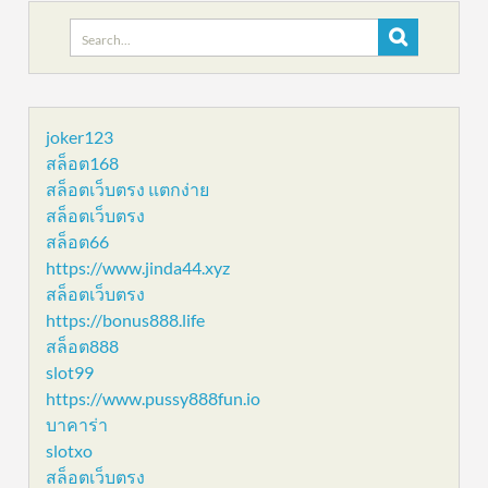
Search
for:
joker123
สล็อต168
สล็อตเว็บตรง แตกง่าย
สล็อตเว็บตรง
สล็อต66
https://www.jinda44.xyz
สล็อตเว็บตรง
https://bonus888.life
สล็อต888
slot99
https://www.pussy888fun.io
บาคาร่า
slotxo
สล็อตเว็บตรง