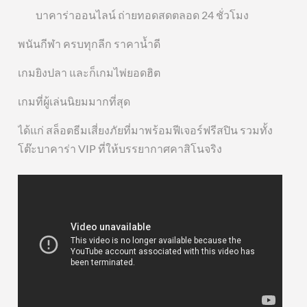
บาคาร่าออนไลน์ ถ่ายทอดสดตลอด 24 ชั่วโมง
พนันกีฬา ครบทุกลีก ราคาน้ำดี
เกมยิงปลา และก็เกมไพ่ยอดฮิต
เกมที่ผู้เล่นนิยมมากที่สุด
ได้แก่ สล็อตธีมเสี่ยงภัยที่มาพร้อมฟีเจอร์ฟรีสปิน รวมทั้ง
โต๊ะบาคาร่า VIP ที่ให้บรรยากาศคาสิโนจริง