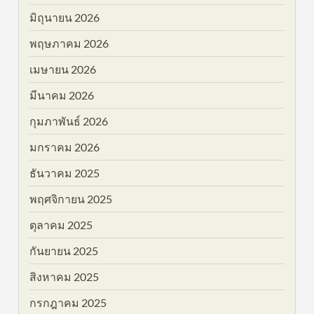
มิถุนายน 2026
พฤษภาคม 2026
เมษายน 2026
มีนาคม 2026
กุมภาพันธ์ 2026
มกราคม 2026
ธันวาคม 2025
พฤศจิกายน 2025
ตุลาคม 2025
กันยายน 2025
สิงหาคม 2025
กรกฎาคม 2025