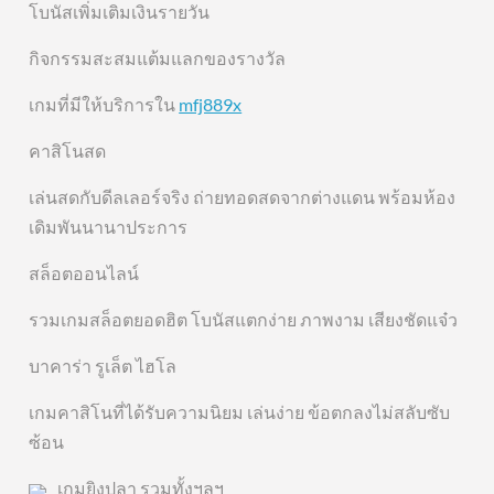
โบนัสเพิ่มเติมเงินรายวัน
กิจกรรมสะสมแต้มแลกของรางวัล
เกมที่มีให้บริการใน
mfj889x
คาสิโนสด
เล่นสดกับดีลเลอร์จริง ถ่ายทอดสดจากต่างแดน พร้อมห้อง
เดิมพันนานาประการ
สล็อตออนไลน์
รวมเกมสล็อตยอดฮิต โบนัสแตกง่าย ภาพงาม เสียงชัดแจ๋ว
บาคาร่า รูเล็ต ไฮโล
เกมคาสิโนที่ได้รับความนิยม เล่นง่าย ข้อตกลงไม่สลับซับ
ซ้อน
เกมยิงปลา รวมทั้งฯลฯ