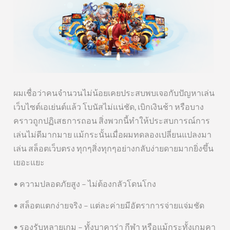
ผมเชื่อว่าคนจำนวนไม่น้อยเคยประสบพบเจอกับปัญหาเล่น
เว็บไซต์เอเย่นต์แล้ว โบนัสไม่แน่ชัด, เบิกเงินช้า หรือบาง
คราวถูกปฏิเสธการถอน สิ่งพวกนี้ทำให้ประสบการณ์การ
เล่นไม่ดีมากมาย แม้กระนั้นเมื่อผมทดลองเปลี่ยนแปลงมา
เล่น สล็อตเว็บตรง ทุกๆสิ่งทุกๆอย่างกลับง่ายดายมากยิ่งขึ้น
เยอะแยะ
• ความปลอดภัยสูง – ไม่ต้องกลัวโดนโกง
• สล็อตแตกง่ายจริง – แต่ละค่ายมีอัตราการจ่ายแจ่มชัด
• รองรับหลายเกม – ทั้งบาคาร่า กีฬา หรือแม้กระทั้งเกมคา