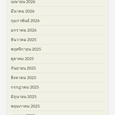
เมษายน 2026
มีนาคม 2026
กุมภาพันธ์ 2026
มกราคม 2026
ธันวาคม 2025
พฤศจิกายน 2025
ตุลาคม 2025
กันยายน 2025
สิงหาคม 2025
กรกฎาคม 2025
มิถุนายน 2025
พฤษภาคม 2025