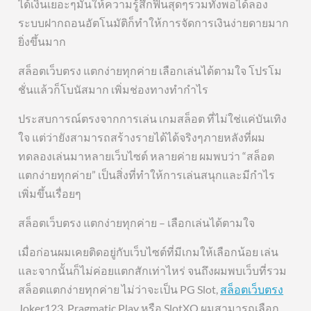
ได้เงินเยอะๆมันให้ความรู้สึกฟินสุดๆรวมทั้งพอได้ลอง
ระบบฝากถอนอัตโนมัติก็ทำให้การจัดการเงินง่ายดายมาก
ยิ่งขึ้นมาก
สล็อตเว็บตรง แตกง่ายทุกค่าย เลือกเล่นได้ตามใจ โปรโม
ชั่นแล้วก็โบนัสมาก เพิ่มช่องทางทำกำไร
ประสบการณ์ตรงจากการเล่น เกมสล็อต ที่ไม่ใช่แค่บันเทิง
ใจ แต่ว่ายังสามารถสร้างรายได้ได้จริงๆภายหลังที่ผม
ทดลองเล่นมาหลายเว็บไซต์ หลายค่าย ผมพบว่า “สล็อต
แตกง่ายทุกค่าย” เป็นสิ่งที่ทำให้การเล่นสนุกและมีกำไร
เพิ่มขึ้นเรื่อยๆ
สล็อตเว็บตรง แตกง่ายทุกค่าย – เลือกเล่นได้ตามใจ
เมื่อก่อนผมเคยติดอยู่กับเว็บไซต์ที่มีเกมให้เลือกน้อย เล่น
และจากนั้นก็ไม่ค่อยแตกสักเท่าไหร่ จนถึงผมพบเว็บที่รวม
สล็อตแตกง่ายทุกค่าย ไม่ว่าจะเป็น PG Slot,
สล็อตเว็บตรง
Joker123, Pragmatic Play หรือ SlotXO ผมสามารถเลือก