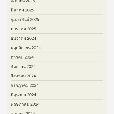
เมษายน 2025
มีนาคม 2025
กุมภาพันธ์ 2025
มกราคม 2025
ธันวาคม 2024
พฤศจิกายน 2024
ตุลาคม 2024
กันยายน 2024
สิงหาคม 2024
กรกฎาคม 2024
มิถุนายน 2024
พฤษภาคม 2024
เมษายน 2024