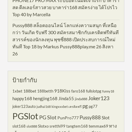
PHONE17 PRO MAX ระบบอัตโนมัติเจ้าแรก บาคาร่า
สด ดีลเลอร์สาวสวย บาคาร่า168 สมัครง่าย ได้โปรไว
Top 40 by Marcella
Pussy888 สล็อตออนไลน์ โลกแห่งความสนุก ที่เหนือ
กว่า วันเกิด รับฟรี 300 สมัครสมาชิกกับเครดิตฟรีทันที
สวรรค์ของนักลงทุน พุซซี่888 เปิดประสบการณ์ใหม่
ทันที Top 18 by Markus Pussy888play.me 26 สิงหา
26
ป้ายกำกับ
918Kiss
188bet
1xbet
188betth
faro168
fullslotpg
funny18
Joker123
happy168
hengjing168
Jinda55
jinda888
pg
joker123auto
pg77
judhai168
kingxxxbet เครดิตฟรี
PGSlot
PG Slot
Pussy888
Slot
PunPro777
ทาง
temmax69
slot168
Slotxo
sretthi99
tangtem168
slot888