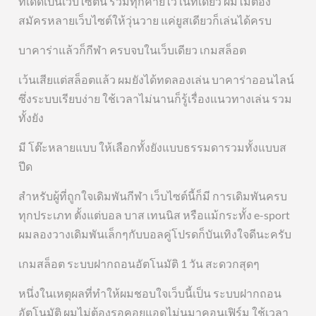
ที่เด็ดเป็นเว็บไซต์นี้ รวมทุกค่ายไว้ในที่เดียว ผมไม่ต้อง
สมัครหลายเว็บไซต์ให้วุ่นวาย แค่ยูสเดียวก็เล่นได้ครบ
บาคาร่าแล้วก็กีฬา ครบจบในเว็บเดียว เกมสล็อต
เว้นเสียแต่สล็อตแล้ว ผมยังได้ทดลองเล่น บาคาร่าออนไลน์
ซึ่งระบบเรียบง่าย ใช้เวลาไม่นานก็รู้เรื่องแนวทางเล่น รวม
ทั้งยัง
มี โต๊ะหลายแบบ ให้เลือกทั้งยังแบบธรรมดารวมทั้งแบบส
ปีด
สำหรับผู้ที่ถูกใจเดิมพันกีฬา เว็บไซต์นี้ก็มี การเดิมพันครบ
ทุกประเภท ตั้งแต่บอล บาส เทนนิส หรือแม้กระทั้ง e-sport
ผมลองวางเดิมพันเล็กๆกับบอลคู่โปรดก็บันเทิงใจดีนะครับ
เกมสล็อต ระบบฝากถอนอัตโนมัติ 1 วัน สะดวกสุดๆ
หนึ่งในเหตุผลที่ทำให้ผมชอบใจเว็บนี้เป็น ระบบฝากถอน
อัตโนมัติ ผมไม่ต้องรอคอยแอดไม่นมาคอนเฟิร์ม ใช้เวลา