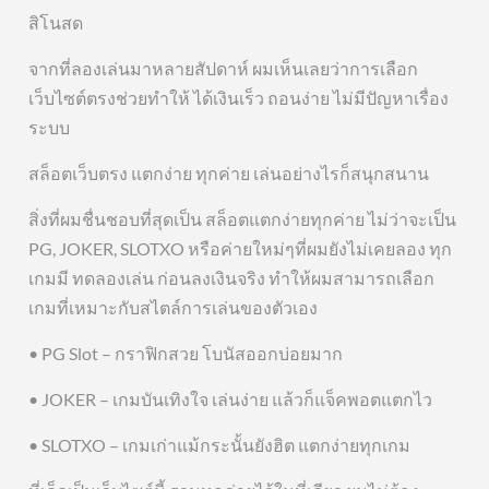
สิโนสด
จากที่ลองเล่นมาหลายสัปดาห์ ผมเห็นเลยว่าการเลือก
เว็บไซต์ตรงช่วยทำให้ ได้เงินเร็ว ถอนง่าย ไม่มีปัญหาเรื่อง
ระบบ
สล็อตเว็บตรง แตกง่าย ทุกค่าย เล่นอย่างไรก็สนุกสนาน
สิ่งที่ผมชื่นชอบที่สุดเป็น สล็อตแตกง่ายทุกค่าย ไม่ว่าจะเป็น
PG, JOKER, SLOTXO หรือค่ายใหม่ๆที่ผมยังไม่เคยลอง ทุก
เกมมี ทดลองเล่น ก่อนลงเงินจริง ทำให้ผมสามารถเลือก
เกมที่เหมาะกับสไตล์การเล่นของตัวเอง
• PG Slot – กราฟิกสวย โบนัสออกบ่อยมาก
• JOKER – เกมบันเทิงใจ เล่นง่าย แล้วก็แจ็คพอตแตกไว
• SLOTXO – เกมเก่าแม้กระนั้นยังฮิต แตกง่ายทุกเกม