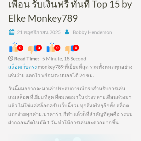
เพื่อน รับเงินฟรี ทันที Top 15 by
Elke Monkey789
21 พฤศจิกายน 2025
Bobby Henderson
0
0
0
0
Read Time:
5 Minute, 18 Second
สล็อตเว็บตรง
monkey789 ที่เยี่ยมที่สุด รวมทั้งหมดทุกอย่าง
เล่นง่าย แตกไว พร้อมระบบออโต้ 24 ชม.
วันนี้ผมอยากจะมาเล่าประสบการณ์ตรงสำหรับการเล่น
เกมสล็อต ที่เยี่ยมที่สุด ที่ผมเจอมาในช่วงหลายเดือนล่วงมา
แล้ว ไม่ใช่แค่สล็อตครับ เว็บนี้รวมทุกสิ่งจริงๆอีกทั้ง สล็อต
แตกง่ายทุกค่าย, บาคาร่า, กีฬา แล้วก็ที่สำคัญที่สุดคือ ระบบ
ฝากถอนอัตโนมัติ 1 วัน ทำให้การเล่นสะดวกมากขึ้น