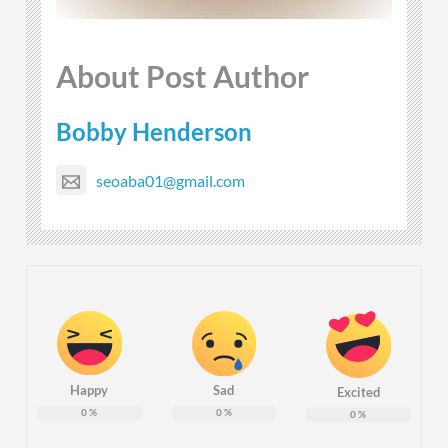
About Post Author
Bobby Henderson
seoaba01@gmail.com
Happy
Sad
Excited
0
%
0
%
0
%