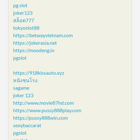
pg slot
joker123
สล็อต777
tokyoslot88
https://betwayvietnam.com
https://jokerasia.net
https://moodeng.in
pgslot
https://918kissauto.xyz
หนังชนโรง
sagame
joker 123
http://www.movie87hd.com
https://www.pussy888play.com
https://pussy888win.com
sexybaccarat
pgslot