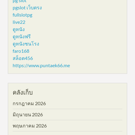
pg slot
pgslot เว็บตรง
fullslotpg
live22
ดูหนัง
ดูหนังฟรี
ดูหนังชนโรง
faro168
สล็อต456
https://www.puntaek66.me
คลังเก็บ
กรกฎาคม 2026
มิถุนายน 2026
พฤษภาคม 2026