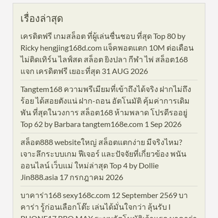
เรื่องล่าสุด
เครดิตฟรี เกมสล็อต ที่ผู้เล่นชื่นชอบ ที่สุด Top 80 by
Ricky hengjing168d.com แจ็คพอตแตก 10M ต่อเดือน
ไม่ติดเทิร์น ไลฟ์สด สล็อต ยิงปลา กีฬา ไพ่ สล็อต168
แจก เครดิตฟรี เยอะที่สุด 31 AUG 2026
Tangtem168 ความพรีเมียมที่เข้าถึงได้จริง ฝากไม่ถึง
ร้อย ได้สอยตังแน่ ฝาก-ถอน อัตโนมัติ คุ้มค่าการเดิม
พัน ที่สุดในวงการ สล็อต168 ห้ามพลาด โปรดีรออยู่
Top 62 by Barbara tangtem168e.com 1 Sep 2026
สล็อต888 websiteใหญ่ สล็อตแตกง่าย มีจริงไหม?
เจาะลึกระบบเกม ฟีเจอร์ และปัจจัยที่เกี่ยวข้อง พนัน
ออนไลน์ เว็บแม่ ใหม่ล่าสุด Top 4 by Dollie
Jin888.asia 17 กรกฎาคม 2026
บาคาร่า168 sexy168c.com 12 September 2569 บา
คาร่า รู้ก่อนเลือกโต๊ะ เล่นได้มั่นใจกว่า ลุ้นรับ I