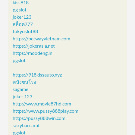
kiss918
pg slot
joker123
สล็อต777
tokyoslot88
https://betwayvietnam.com
https://jokerasia.net
https://moodeng.in
pgslot
https://918kissauto.xyz
หนังชนโรง
sagame
joker 123
http://www.movie87hd.com
https://www.pussy888play.com
https://pussy888win.com
sexybaccarat
pgslot