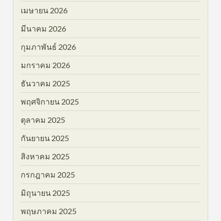
เมษายน 2026
มีนาคม 2026
กุมภาพันธ์ 2026
มกราคม 2026
ธันวาคม 2025
พฤศจิกายน 2025
ตุลาคม 2025
กันยายน 2025
สิงหาคม 2025
กรกฎาคม 2025
มิถุนายน 2025
พฤษภาคม 2025