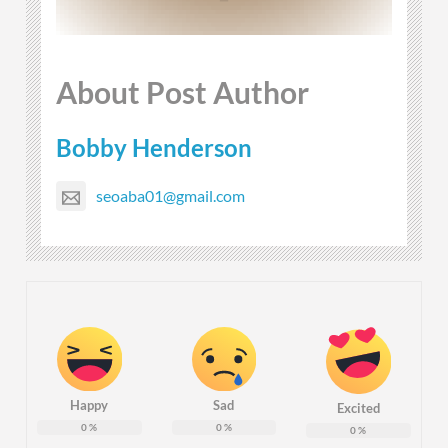
About Post Author
Bobby Henderson
seoaba01@gmail.com
Happy
Sad
Excited
0
%
0
%
0
%