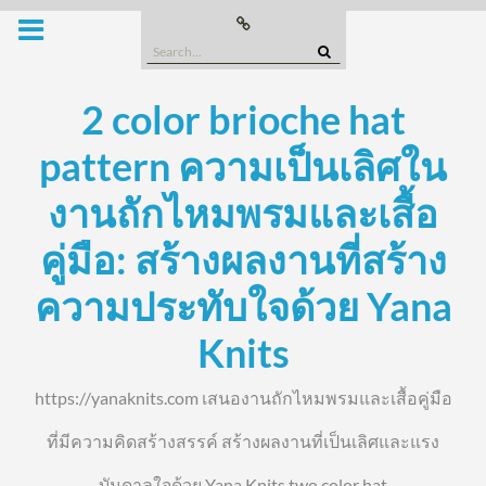
Skip
Buy
this
to
Domain
Search
content
for:
2 color brioche hat
pattern ความเป็นเลิศใน
งานถักไหมพรมและเสื้อ
คู่มือ: สร้างผลงานที่สร้าง
ความประทับใจด้วย Yana
Knits
https://yanaknits.com เสนองานถักไหมพรมและเสื้อคู่มือ
ที่มีความคิดสร้างสรรค์ สร้างผลงานที่เป็นเลิศและแรง
บันดาลใจด้วย Yana Knits two color hat