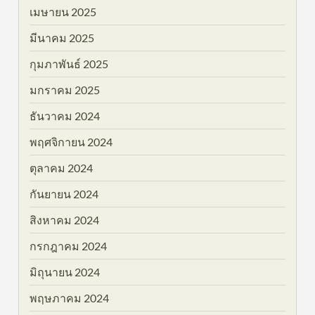
เมษายน 2025
มีนาคม 2025
กุมภาพันธ์ 2025
มกราคม 2025
ธันวาคม 2024
พฤศจิกายน 2024
ตุลาคม 2024
กันยายน 2024
สิงหาคม 2024
กรกฎาคม 2024
มิถุนายน 2024
พฤษภาคม 2024