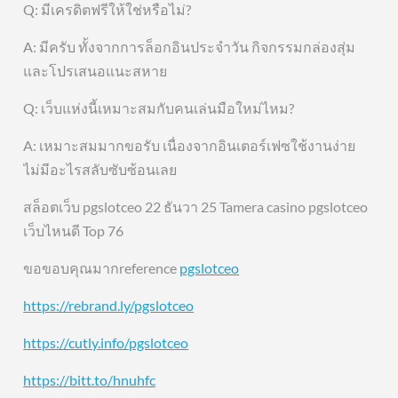
Q: มีเครดิตฟรีให้ใช่หรือไม่?
A: มีครับ ทั้งจากการล็อกอินประจำวัน กิจกรรมกล่องสุ่ม
และโปรเสนอแนะสหาย
Q: เว็บแห่งนี้เหมาะสมกับคนเล่นมือใหม่ไหม?
A: เหมาะสมมากขอรับ เนื่องจากอินเตอร์เฟซใช้งานง่าย
ไม่มีอะไรสลับซับซ้อนเลย
สล็อตเว็บ pgslotceo 22 ธันวา 25 Tamera casino pgslotceo
เว็บไหนดี Top 76
ขอขอบคุณมากreference
pgslotceo
https://rebrand.ly/pgslotceo
https://cutly.info/pgslotceo
https://bitt.to/hnuhfc