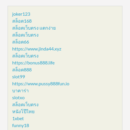
joker123
สล็อต168
สล็อตเว็บตรง แตกง่าย
สล็อตเว็บตรง
สล็อต66
https://www.jinda44.xyz
สล็อตเว็บตรง
https://bonus888.life
สล็อต888
slot99
https://www.pussy888fun.io
บาคาร่า
slotxo
สล็อตเว็บตรง
หนังโป๊ไทย
1xbet
funny18