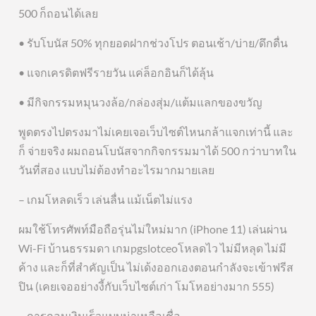
500 ก็ถอนได้เลย
• รับโบนัส 50% ทุกยอดฝากช่วงโปร ตอนเช้า/บ่าย/ดึกดื่น
• แจกเครดิตฟรีรายวัน แค่ล็อกอินก็ได้ลุ้น
• มีกิจกรรมหมุนวงล้อ/กล่องสุ่ม/แต้มแลกของขวัญ
พูดตรงไปตรงมาไม่เคยเจอเว็บไซต์ไหนกล้าแจกเท่านี้ และ
ก็ จ่ายจริง ผมถอนโบนัสจากกิจกรรมมาได้ 500 กว่าบาทใน
วันที่สอง แบบไม่ต้องทำอะไรมากมายเลย
– เกมโหลดเร็ว เล่นลื่น แม้เน็ตไม่แรง
ผมใช้โทรศัพท์มือถือรุ่นไม่ใหม่มาก (iPhone 11) เล่นผ่าน
Wi-Fi บ้านธรรมดา เกมpgslotceoโหลดไว ไม่มีหลุด ไม่มี
ค้าง และก็ที่สำคัญเป็น ไม่เด้งออกเองตอนกำลังจะเข้าฟรีส
ปิน (เคยเจออย่างงี้กับเว็บไซต์เก่า โมโหอย่างมาก 555)
– การถอนเงินเร็วแบบน่าเหลือเชื่อ