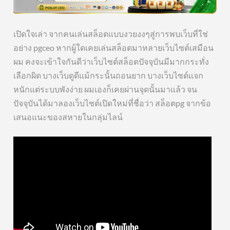
เปิดใจเล่า จากคนเล่นสล็อตแบบงวยงงๆสู่การพบเว็บที่ใช่
อย่าง pgceo หากผู้ใดเคยเล่นสล็อตมาหลายเว็บไซต์เสมือน
ผม คงจะเข้าใจกันดีว่าเว็บไซต์สล็อตปัจจุบันมีมากกระทั่ง
เลือกผิด บางเว็บดูดีแม้กระนั้นถอนยาก บางเว็บไซต์แจก
หนักแต่ระบบพังง่าย ผมเองก็เคยผ่านจุดนั้นมาแล้ว จน
ปัจจุบันได้มาลองเว็บไซต์เปิดใหม่ที่ชื่อว่า สล็อตpg จากข้อ
เสนอแนะของสหายในกลุ่มไลน์