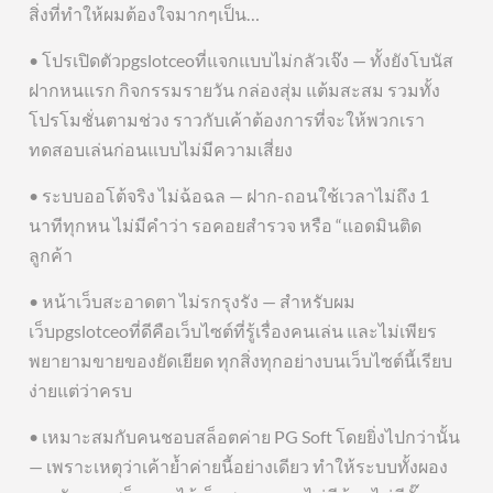
สิ่งที่ทำให้ผมต้องใจมากๆเป็น…
• โปรเปิดตัวpgslotceoที่แจกแบบไม่กลัวเจ๊ง — ทั้งยังโบนัส
ฝากหนแรก กิจกรรมรายวัน กล่องสุ่ม แต้มสะสม รวมทั้ง
โปรโมชั่นตามช่วง ราวกับเค้าต้องการที่จะให้พวกเรา
ทดสอบเล่นก่อนแบบไม่มีความเสี่ยง
• ระบบออโต้จริง ไม่ฉ้อฉล — ฝาก-ถอนใช้เวลาไม่ถึง 1
นาทีทุกหน ไม่มีคำว่า รอคอยสำรวจ หรือ “แอดมินติด
ลูกค้า
• หน้าเว็บสะอาดตา ไม่รกรุงรัง — สำหรับผม
เว็บpgslotceoที่ดีคือเว็บไซต์ที่รู้เรื่องคนเล่น และไม่เพียร
พยายามขายของยัดเยียด ทุกสิ่งทุกอย่างบนเว็บไซต์นี้เรียบ
ง่ายแต่ว่าครบ
• เหมาะสมกับคนชอบสล็อตค่าย PG Soft โดยยิ่งไปกว่านั้น
— เพราะเหตุว่าเค้าย้ำค่ายนี้อย่างเดียว ทำให้ระบบทั้งผอง