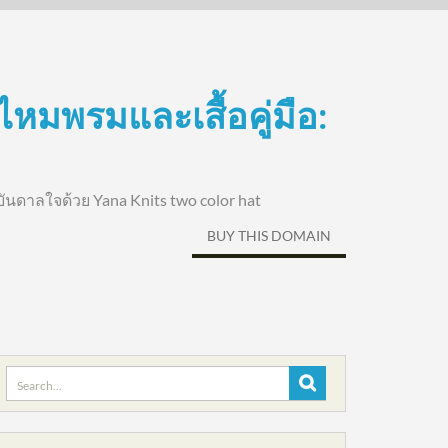
ไหมพรมและเสื้อคู่มือ:
ันดาลใจด้วย Yana Knits two color hat
BUY THIS DOMAIN
Search
for: