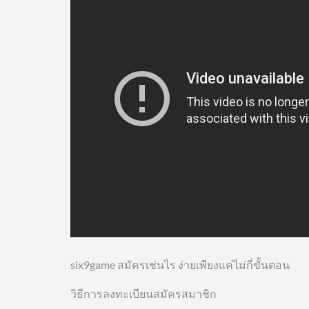
six9game สมัครเช่นไร ง่ายเพียงแค่ไม่กี่ขั้นตอน
วิธีการลงทะเบียนสมัครสมาชิก