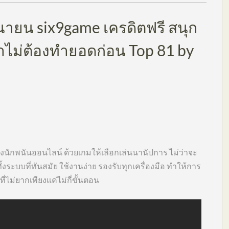
ุนายน six9game เครดิตฟรี สนุก
๋าไม่ต้องทำยอดก่อน Top 81 by
นักพนันออนไลน์ ด้วยเกมให้เลือกเล่นนานัปการ ไม่ว่าจะ
งระบบที่ทันสมัย ใช้งานง่าย รองรับทุกเครื่องมือ ทำให้การ
ี่ไม่ยากเพียงแค่ไม่กี่ขั้นตอน