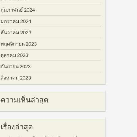
กุมภาพันธ์ 2024
มกราคม 2024
ธันวาคม 2023
พฤศจิกายน 2023
ตุลาคม 2023
กันยายน 2023
สิงหาคม 2023
ความเห็นล่าสุด
เรื่องล่าสุด