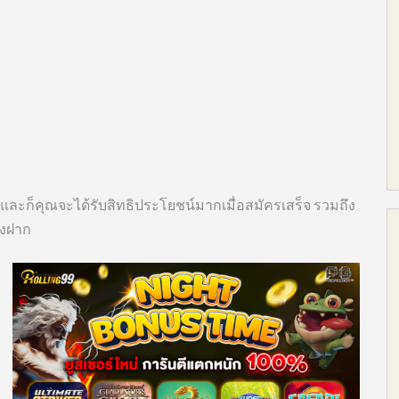
 และก็คุณจะได้รับสิทธิประโยชน์มากเมื่อสมัครเสร็จ รวมถึง
องฝาก