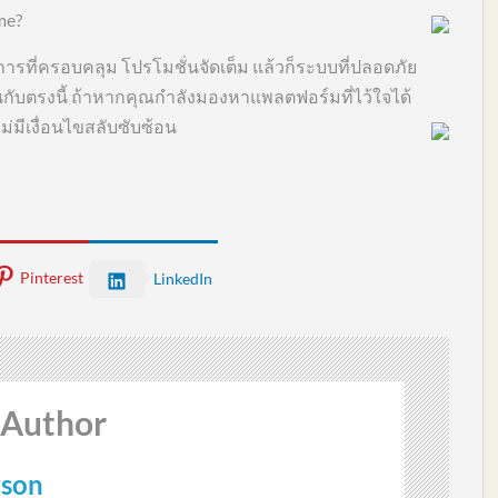
me?
ิการที่ครอบคลุม โปรโมชั่นจัดเต็ม แล้วก็ระบบที่ปลอดภัย
ล่นกับตรงนี้ ถ้าหากคุณกำลังมองหาแพลตฟอร์มที่ไว้ใจได้
ม่มีเงื่อนไขสลับซับซ้อน
Pinterest
LinkedIn
 Author
son