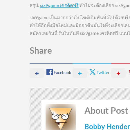
สรุป:
six9game เครดิตฟรี
ทำไมจะต้องเลือก six9ga
six9game เป็นมากกว่าเว็บไซต์เดิมพันทั่วไป ด้วยบร
ทำให้อีกทั้งมือใหม่และมืออาชีพมั่นใจที่จะเลือกเ
สมัครเลยวันนี้ รับในทันที six9game เครดิตฟรี แบบไ
Share
Facebook
Twitter
About Post
Bobby Hender