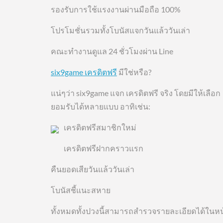
รองรับการใช้แรงงานผ่านมือถือ 100%
โปรโมชั่นรวมทั้งโบนัสแจกวันแล้ววันเล่า
คณะทำงานดูแล 24 ชั่วโมงผ่าน Line
six9game เครดิตฟรี
มีใช่หรือ?
แน่ๆว่า six9game แจก เครดิตฟรี จริง โดยมีให้เลือก
ยอมรับได้หลายแบบ อาทิเช่น:
เครดิตฟรีสมาชิกใหม่
เครดิตฟรีฝากคราวแรก
คืนยอดเสียวันแล้ววันเล่า
โบนัสชี้แนะสหาย
ทั้งหมดทั้งปวงนี้สามารถสำรวจรายละเอียดได้ในหน