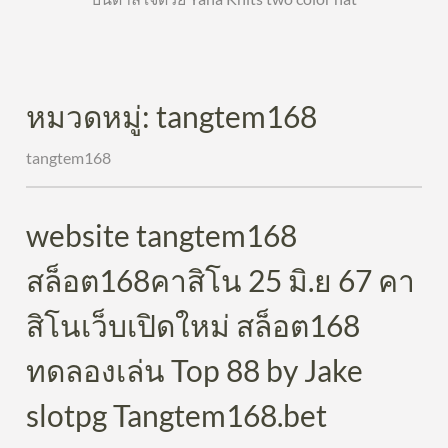
หมวดหมู่:
tangtem168
tangtem168
website tangtem168
สล็อต168คาสิโน 25 มิ.ย 67 คา
สิโนเว็บเปิดใหม่ สล็อต168
ทดลองเล่น Top 88 by Jake
slotpg Tangtem168.bet