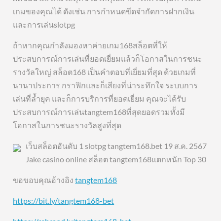
เกมของคุณได้ ดังเช่น การกำหนดขีดจำกัดการฝากเงิน
และการเล่นslotpg
ถ้าหากคุณกำลังมองหาค่ายเกม168สล็อตที่ให้
ประสบการณ์การเล่นที่ยอดเยี่ยมแล้วก็โอกาสในการชนะ
รางวัลใหญ่ สล็อต168 เป็นคำตอบที่เยี่ยมที่สุด ด้วยเกมที่
นานาประการ กราฟิกและก็เสียงที่น่าระทึกใจ ระบบการ
เล่นที่ล้ำยุค และก็การบริการที่ยอดเยี่ยม คุณจะได้รับ
ประสบการณ์การเล่นtangtem168ที่สุดยอดรวมทั้งมี
โอกาสในการชนะรางวัลสูงที่สุด
เว็บสล็อตอันดับ 1 slotpg tangtem168.bet 19 ส.ค. 2567
Jake casino online สล็อต tangtem168แตกหนัก Top 30
ขอขอบคุณอ้างอิง
tangtem168
https://bit.ly/tangtem168-bet