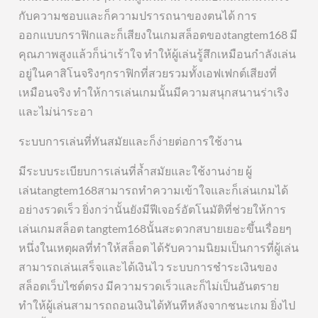
กับความชอบและก็ความปรารถนาของตนได้ การ
ออกแบบกราฟิกและก็เสียงในเกมสล็อตของtangtem168 มี
คุณภาพสูงแล้วก็น่าเร้าใจ ทำให้ผู้เล่นรู้สึกเหมือนกำลังเล่น
อยู่ในคาสิโนจริงๆกราฟิกที่สวยรวมทั้งเอฟเฟกต์เสียงที่
เหมือนจริง ทำให้การเล่นเกมนั้นมีความสนุกสนานร่าเริง
และไม่น่าระอา
ระบบการเล่นที่ทันสมัยและก็ง่ายต่อการใช้งาน
มีระบบระเบียบการเล่นที่ล้ำสมัยและใช้งานง่าย ผู้
เล่นtangtem168สามารถทำความเข้าใจและก็เล่นเกมได้
อย่างรวดเร็ว ยิ่งกว่านั้นยังมีฟีเจอร์อัตโนมัติที่ช่วยให้การ
เล่นเกมสล็อต tangtem168นั้นสะดวกสบายเยอะขึ้นเรื่อยๆ
หนึ่งในเหตุผลที่ทำให้สล็อต ได้รับความนิยมเป็นการที่ผู้เล่น
สามารถเล่นเสร็จและได้เงินไว ระบบการชำระเงินของ
สล็อตเว็บไซต์ตรง มีความรวดเร็วและก็ไม่เป็นอันตราย
ทำให้ผู้เล่นสามารถถอนเงินได้ทันทีหลังจากชนะเกม ยิ่งไป