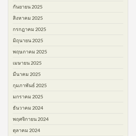
กันยายน 2025
สิงหาคม 2025
กรกฎาคม 2025
มิถุนายน 2025
พฤษภาคม 2025
เมษายน 2025
มีนาคม 2025
กุมภาพันธ์ 2025
มกราคม 2025
ธันวาคม 2024
พฤศจิกายน 2024
ตุลาคม 2024