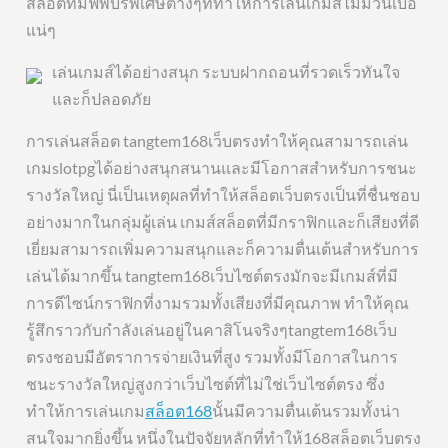
สล็อตที่มีฟีพบร์พิเศษต่างๆที่ทำให้การเล่นเกมส์ไม่มีวันเบื่อ
แน่ๆ
เล่นเกมส์ได้อย่างสนุก ระบบฝากถอนที่รวดเร็วทันใจ
และก็ปลอดภัย
การเล่นสล็อต tangtem168เว็บตรงทำให้คุณสามารถเล่น
เกมslotpgได้อย่างสนุกสนานและมีโอกาสสำหรับการชนะ
รางวัลใหญ่ นี่เป็นเหตุผลที่ทำให้สล็อตเว็บตรงเป็นที่ชื่นชอบ
อย่างมากในกลุ่มผู้เล่น เกมส์สล็อตที่มีกราฟิกและก็เสียงที่ดี
เยี่ยมสามารถเพิ่มความสนุกและก็ความตื่นเต้นสำหรับการ
เล่นได้มากขึ้น tangtem168เว็บไซต์ตรงมักจะมีเกมส์ที่มี
การดีไซน์กราฟิกที่งามรวมทั้งเสียงที่มีคุณภาพ ทำให้คุณ
รู้สึกราวกับกำลังเล่นอยู่ในคาสิโนจริงๆtangtem168เว็บ
ตรงชอบมีอัตราการจ่ายเงินที่สูง รวมทั้งมีโอกาสในการ
ชนะรางวัลใหญ่สูงกว่าเว็บไซต์ที่ไม่ใช่เว็บไซต์ตรง ซึ่ง
ทำให้การเล่นเกม
สล็อต168
นั้นมีความตื่นเต้นรวมทั้งน่า
สนใจมากยิ่งขึ้น หนึ่งในปัจจัยหลักที่ทำให้168สล็อตเว็บตรง