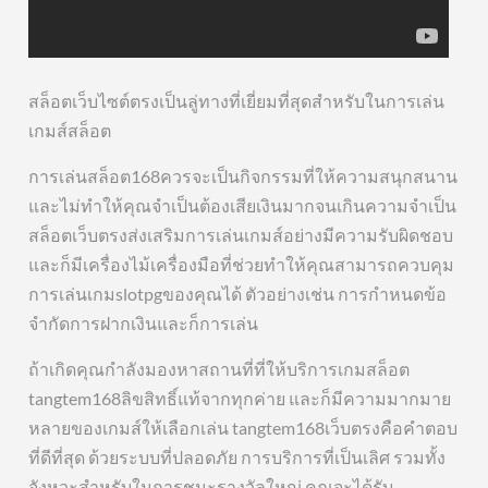
สล็อตเว็บไซต์ตรงเป็นลู่ทางที่เยี่ยมที่สุดสำหรับในการเล่น
เกมส์สล็อต
การเล่นสล็อต168ควรจะเป็นกิจกรรมที่ให้ความสนุกสนาน
และไม่ทำให้คุณจำเป็นต้องเสียเงินมากจนเกินความจำเป็น
สล็อตเว็บตรงส่งเสริมการเล่นเกมส์อย่างมีความรับผิดชอบ
และก็มีเครื่องไม้เครื่องมือที่ช่วยทำให้คุณสามารถควบคุม
การเล่นเกมslotpgของคุณได้ ตัวอย่างเช่น การกำหนดข้อ
จำกัดการฝากเงินและก็การเล่น
ถ้าเกิดคุณกำลังมองหาสถานที่ที่ให้บริการเกมสล็อต
tangtem168ลิขสิทธิ์แท้จากทุกค่าย และก็มีความมากมาย
หลายของเกมส์ให้เลือกเล่น tangtem168เว็บตรงคือคำตอบ
ที่ดีที่สุด ด้วยระบบที่ปลอดภัย การบริการที่เป็นเลิศ รวมทั้ง
จังหวะสำหรับในการชนะรางวัลใหญ่ คุณจะได้รับ