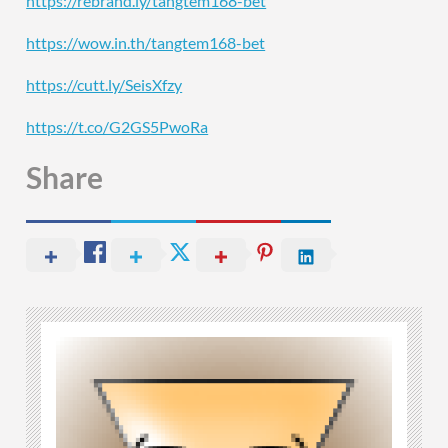
https://rebrand.ly/tangtem168-bet
https://wow.in.th/tangtem168-bet
https://cutt.ly/SeisXfzy
https://t.co/G2GS5PwoRa
Share