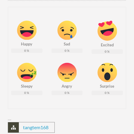
Happy
Sad
Excited
0
%
0
%
0
%
Sleepy
Angry
Surprise
0
%
0
%
0
%
…
tangtem168