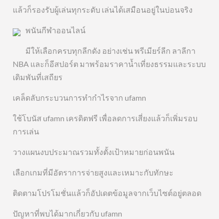
แล้วก็รองรับผู้เล่นทุกระดับ เล่นได้เสมือนอยู่ในบ่อนจริง
พนันกีฬาออนไลน์
มีให้เลือกครบทุกลีกดัง อย่างเช่น พรีเมียร์ลีก ลาลีกา
NBA และก็อีสปอร์ต มาพร้อมราคาน้ำเที่ยงธรรมและระบบ
เดิมพันที่เสถียร
เคล็ดลับกระบวนการทำกำไรจาก ufamn
ใช้โบนัส ufamn เครดิตฟรี เพื่อลดการเสี่ยงแล้วก็เพิ่มรอบ
การเล่น
วางแผนงบประมาณรวมทั้งตั้งเป้าหมายก่อนพนัน
เลือกเกมที่มีอัตราการจ่ายสูงและเหมาะกับทักษะ
ติดตามโปรโมชั่นแล้วก็อัปเดตข้อมูลจากเว็บไซต์อยู่ตลอด
ปัญหาที่พบได้มากเกี่ยวกับ ufamn