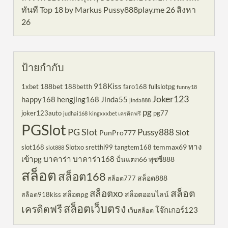
ทันที Top 18 by Markus Pussy888play.me 26 สิงหา
26
ป้ายกำกับ
918Kiss
188bet
1xbet
188betth
faro168
fullslotpg
funny18
Joker123
happy168
hengjing168
Jinda55
jinda888
pg
joker123auto
pg77
judhai168
kingxxxbet เครดิตฟรี
PGSlot
PG Slot
Pussy888
Slot
PunPro777
ทาง
temmax69
slot168
Slotxo
sretthi99
tangtem168
slot888
เข้าpg
บาคาร่า
บาคาร่า168
ปั่นแตก66
พุซซี่888
สล็อต
สล็อต168
สล็อต888
สล็อต777
สล็อตxo
สล็อต
สล็อตpg
สล็อตออนไลน์
สล็อต918kiss
สล็อตเว็บตรง
เครดิตฟรี
โจ๊กเกอร์123
เว็บสล็อต