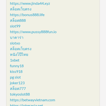
https://www.jinda44.xyz
สล็อตเว็บตรง
https://bonus888.life
สล็อต888
slot99
https://www.pussy888fun.io
บาคาร่า
slotxo
สล็อตเว็บตรง
หนังโป๊ไทย
1xbet
funny18
kiss918
pg slot
joker123
สล็อต777
tokyoslot88
https://betwayvietnam.com
https://jokerasia.net