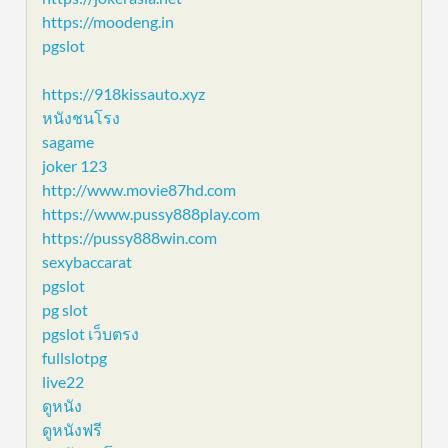
https://moodeng.in
pgslot
https://918kissauto.xyz
หนังชนโรง
sagame
joker 123
http://www.movie87hd.com
https://www.pussy888play.com
https://pussy888win.com
sexybaccarat
pgslot
pg slot
pgslot เว็บตรง
fullslotpg
live22
ดูหนัง
ดูหนังฟรี