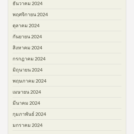
ธันวาคม 2024
พฤศจิกายน 2024
ตุลาคม 2024
กันยายน 2024
สิงหาคม 2024
กรกฎาคม 2024
มิถุนายน 2024
พฤษภาคม 2024
เมษายน 2024
มีนาคม 2024
กุมภาพันธ์ 2024
มกราคม 2024