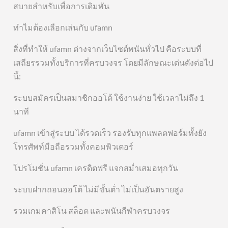
สบายสำหรับเพื่อการเดิมพัน
ทำไมต้องเลือกเล่นกับ ufamn
สิ่งที่ทำให้ ufamn ต่างจากเว็บไซต์พนันทั่วไป คือระบบที่
เสถียรรวมทั้งบริการที่ครบวงจร โดยมีลักษณะเด่นดังต่อไป
นี้:
ระบบสมัครเป็นสมาชิกออโต้ ใช้งานง่าย ใช้เวลาไม่ถึง 1
นาที
ufamn เข้าสู่ระบบ ได้รวดเร็ว รองรับทุกแพลตฟอร์มทั้งยัง
โทรศัพท์มือถือรวมทั้งคอมพิวเตอร์
โปรโมชั่น ufamn เครดิตฟรี แจกสม่ำเสมอทุกวัน
ระบบฝากถอนออโต้ ไม่มีขั้นต่ำ ไม่เป็นอันตรายสูง
รวมเกมคาสิโน สล็อต และพนันกีฬาครบวงจร