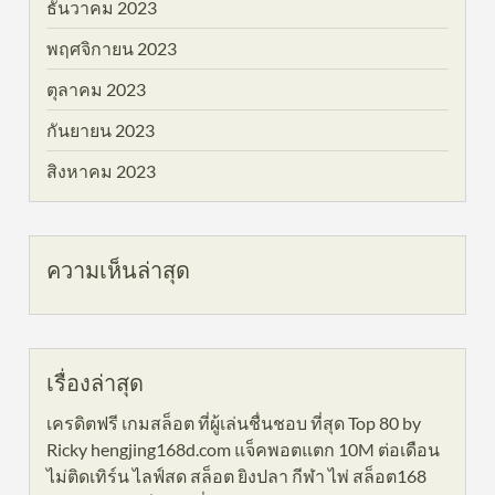
ธันวาคม 2023
พฤศจิกายน 2023
ตุลาคม 2023
กันยายน 2023
สิงหาคม 2023
ความเห็นล่าสุด
เรื่องล่าสุด
เครดิตฟรี เกมสล็อต ที่ผู้เล่นชื่นชอบ ที่สุด Top 80 by
Ricky hengjing168d.com แจ็คพอตแตก 10M ต่อเดือน
ไม่ติดเทิร์น ไลฟ์สด สล็อต ยิงปลา กีฬา ไพ่ สล็อต168