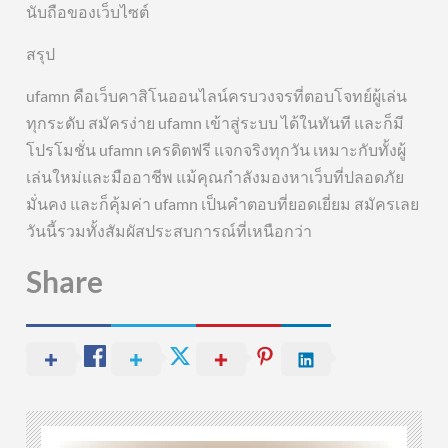
นับถือของเว็บไซต์
สรุป
ufamn คือเว็บคาสิโนออนไลน์ครบวงจรที่ตอบโจทย์ผู้เล่น
ทุกระดับ สมัครง่าย ufamn เข้าสู่ระบบ ได้ในทันที และก็มี
โปรโมชั่น ufamn เครดิตฟรี แจกจริงทุกวัน เหมาะกับทั้งผู้
เล่นใหม่และมืออาชีพ แม้คุณกำลังมองหาเว็บที่ปลอดภัย
มั่นคง และก็คุ้มค่า ufamn เป็นคำตอบที่ยอดเยี่ยม สมัครเลย
วันนี้รวมทั้งสัมผัสประสบการณ์ที่เหนือกว่า
Share