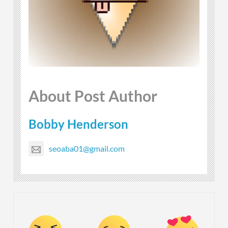
About Post Author
Bobby Henderson
seoaba01@gmail.com