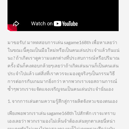
มาขอรับ! มาทดสอบการเล่น sagame168th เพื่อหาเลยว่า
ในขณะนี้คุณเป็นมือใหม่หรือเป็นคนเล่นประจำแล้วกันแน่
นะ? ถ้าเกิดเราดูความแตกต่างที่ประสบการณ์หรือปริมาณ
ครั้ง มันก็คงตอบกล้วยๆเลยว่าถ้าเกิดเล่นนานก็เป็นคนเล่น
ประจำไปแล้ว แต่สิ่งที่เราควรจะมองดูจริงๆเป็นกรรมวิธี
การต่อกรกับเกมมากยิ่งกว่า หากพวกเราเจอสถานการณ์
ซ้ำๆพวกเราจะจัดแจงเจริญจนเป็นคนเล่นประจำนั่นเอง
1. จากการเล่นตามความรู้สึกสู่การผลิตจังหวะของตนเอง
เพียงพอพวกเราเล่น sagame168th ไปสักพัก เราจะทราบ
เองเลยว่า พวกเรามองไม่เห็นจำต้องเล่นทุกตาเลยนี่หน่า
ผมเคยพักไม่แทงไปตาสองตา ผมก็ไม่เคยทราบสึกว่ามัน