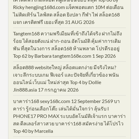
Ricky hengjing168d.com แจ็คพอตแตก 10M ต่อเดือน
ไม่ติดเทิร์น ไลฟ์สด สล็อต ยิงปลา กีฬา ไพ่ สล็อต168
แจก เครดิตฟรี เยอะที่สุด 31 AUG 2026
Tangtem168 ความพรีเมียมที่เข้าถึงได้จริง ฝากไม่ถึง
ร้อย ได้สอยตังแน่ ฝาก-ถอน อัตโนมัติ คุ้มค่าการเดิม
พัน ที่สุดในวงการ สล็อต168 ห้ามพลาด โปรดีรออยู่
Top 62 by Barbara tangtem168e.com 1 Sep 2026
สล็อต888 websiteใหญ่ สล็อตแตกง่าย มีจริงไหม?
เจาะลึกระบบเกม ฟีเจอร์ และปัจจัยที่เกี่ยวข้อง พนัน
ออนไลน์ เว็บแม่ ใหม่ล่าสุด Top 4 by Dollie
Jin888.asia 17 กรกฎาคม 2026
บาคาร่า168 sexy168c.com 12 September 2569 บา
คาร่า รู้ก่อนเลือกโต๊ะ เล่นได้มั่นใจกว่า ลุ้นรับ I
PHONE17 PRO MAX ระบบอัตโนมัติเจ้าแรก บาคาร่า
สด ดีลเลอร์สาวสวย บาคาร่า168 สมัครง่าย ได้โปรไว
Top 40 by Marcella