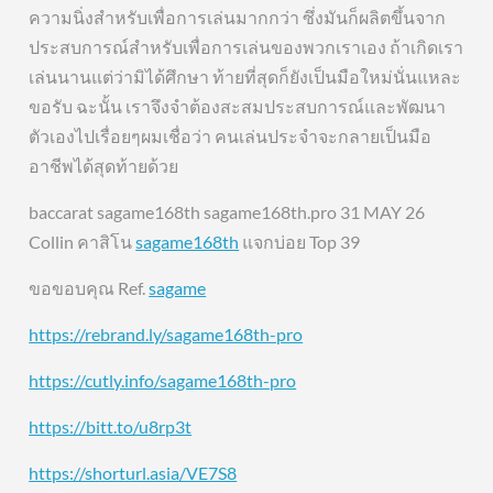
ความนิ่งสำหรับเพื่อการเล่นมากกว่า ซึ่งมันก็ผลิตขึ้นจาก
ประสบการณ์สำหรับเพื่อการเล่นของพวกเราเอง ถ้าเกิดเรา
เล่นนานแต่ว่ามิได้ศึกษา ท้ายที่สุดก็ยังเป็นมือใหม่นั่นแหละ
ขอรับ ฉะนั้น เราจึงจำต้องสะสมประสบการณ์และพัฒนา
ตัวเองไปเรื่อยๆผมเชื่อว่า คนเล่นประจำจะกลายเป็นมือ
อาชีพได้สุดท้ายด้วย
baccarat sagame168th sagame168th.pro 31 MAY 26
Collin คาสิโน
sagame168th
แจกบ่อย Top 39
ขอขอบคุณ Ref.
sagame
https://rebrand.ly/sagame168th-pro
https://cutly.info/sagame168th-pro
https://bitt.to/u8rp3t
https://shorturl.asia/VE7S8