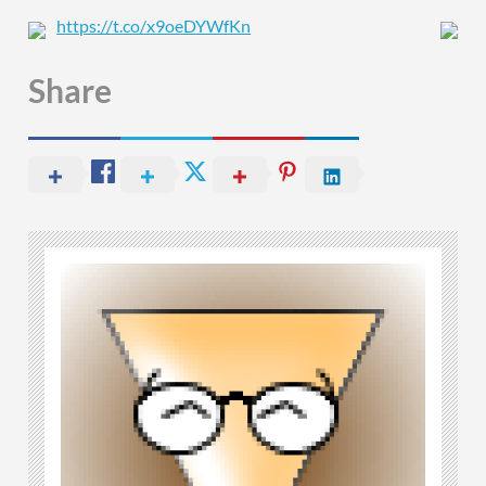
https://t.co/x9oeDYWfKn
Share