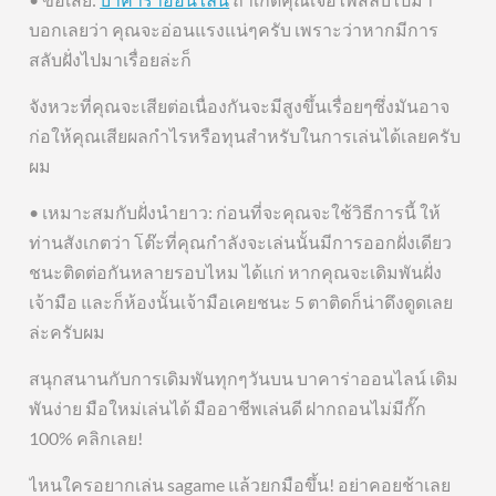
บอกเลยว่า คุณจะอ่อนแรงแน่ๆครับ เพราะว่าหากมีการ
สลับฝั่งไปมาเรื่อยล่ะก็
จังหวะที่คุณจะเสียต่อเนื่องกันจะมีสูงขึ้นเรื่อยๆซึ่งมันอาจ
ก่อให้คุณเสียผลกำไรหรือทุนสำหรับในการเล่นได้เลยครับ
ผม
• เหมาะสมกับฝั่งนำยาว: ก่อนที่จะคุณจะใช้วิธีการนี้ ให้
ท่านสังเกตว่า โต๊ะที่คุณกำลังจะเล่นนั้นมีการออกฝั่งเดียว
ชนะติดต่อกันหลายรอบไหม ได้แก่ หากคุณจะเดิมพันฝั่ง
เจ้ามือ และก็ห้องนั้นเจ้ามือเคยชนะ 5 ตาติดก็น่าดึงดูดเลย
ล่ะครับผม
สนุกสนานกับการเดิมพันทุกๆวันบน บาคาร่าออนไลน์ เดิม
พันง่าย มือใหม่เล่นได้ มืออาชีพเล่นดี ฝากถอนไม่มีกั๊ก
100% คลิกเลย!
ไหนใครอยากเล่น sagame แล้วยกมือขึ้น! อย่าคอยช้าเลย