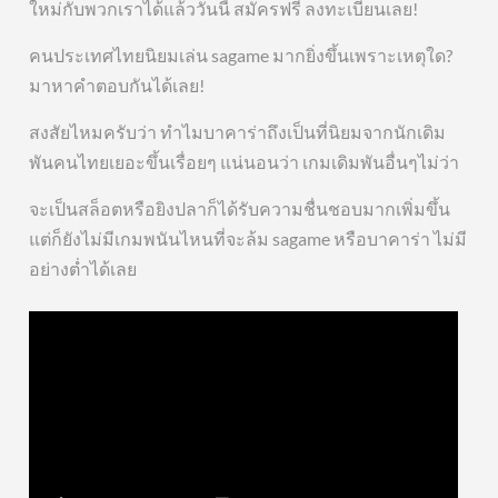
ใหม่กับพวกเราได้แล้ววันนี้ สมัครฟรี ลงทะเบียนเลย!
คนประเทศไทยนิยมเล่น sagame มากยิ่งขึ้นเพราะเหตุใด?
มาหาคำตอบกันได้เลย!
สงสัยไหมครับว่า ทำไมบาคาร่าถึงเป็นที่นิยมจากนักเดิม
พันคนไทยเยอะขึ้นเรื่อยๆ แน่นอนว่า เกมเดิมพันอื่นๆไม่ว่า
จะเป็นสล็อตหรือยิงปลาก็ได้รับความชื่นชอบมากเพิ่มขึ้น
แต่ก็ยังไม่มีเกมพนันไหนที่จะล้ม sagame หรือบาคาร่า ไม่มี
อย่างต่ำได้เลย