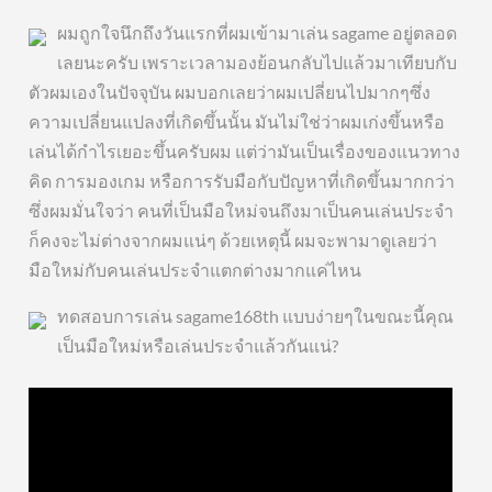
ผมถูกใจนึกถึงวันแรกที่ผมเข้ามาเล่น sagame อยู่ตลอด
เลยนะครับ เพราะเวลามองย้อนกลับไปแล้วมาเทียบกับ
ตัวผมเองในปัจจุบัน ผมบอกเลยว่าผมเปลี่ยนไปมากๆซึ่ง
ความเปลี่ยนแปลงที่เกิดขึ้นนั้น มันไม่ใช่ว่าผมเก่งขึ้นหรือ
เล่นได้กำไรเยอะขึ้นครับผม แต่ว่ามันเป็นเรื่องของแนวทาง
คิด การมองเกม หรือการรับมือกับปัญหาที่เกิดขึ้นมากกว่า
ซึ่งผมมั่นใจว่า คนที่เป็นมือใหม่จนถึงมาเป็นคนเล่นประจำ
ก็คงจะไม่ต่างจากผมแน่ๆ ด้วยเหตุนี้ ผมจะพามาดูเลยว่า
มือใหม่กับคนเล่นประจำแตกต่างมากแค่ไหน
ทดสอบการเล่น sagame168th แบบง่ายๆในขณะนี้คุณ
เป็นมือใหม่หรือเล่นประจำแล้วกันแน่?