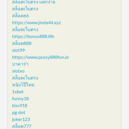
สล็อตเว็บตรง แตกง่าย
สล็อตเว็บตรง
สล็อต66
https://www.jinda44.xyz
สล็อตเว็บตรง
https://bonus888.life
สล็อต888
slot99
https://www.pussy888fun.io
บาคาร่า
slotxo
สล็อตเว็บตรง
หนังโป๊ไทย
1xbet
funny18
kiss918
pg slot
joker123
สล็อต777