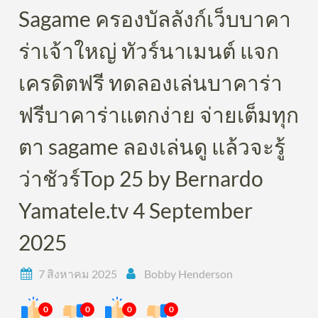
Sagame ครองบัลลังก์เว็บบาคา
ร่าเจ้าใหญ่ ทัวร์นาเมนต์ แจก
เครดิตฟรี ทดลองเล่นบาคาร่า
ฟรีบาคาร่าแตกง่าย จ่ายเต็มทุก
ตา sagame ลองเล่นดู แล้วจะรู้
ว่าชัวร์Top 25 by Bernardo
Yamatele.tv 4 September
2025
7 สิงหาคม 2025
Bobby Henderson
0
0
0
0