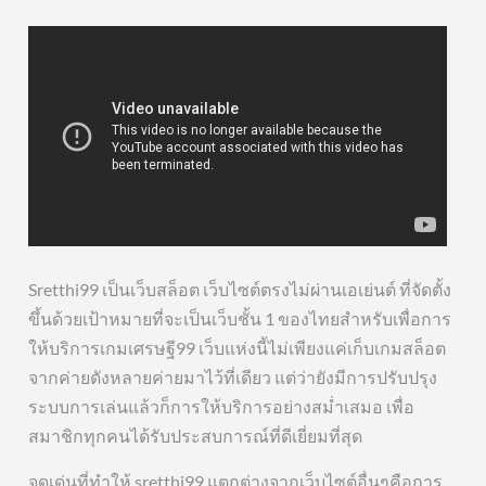
Sretthi99 เป็นเว็บสล็อต เว็บไซต์ตรงไม่ผ่านเอเย่นต์ ที่จัดตั้ง
ขึ้นด้วยเป้าหมายที่จะเป็นเว็บชั้น 1 ของไทยสำหรับเพื่อการ
ให้บริการเกมเศรษฐี99 เว็บแห่งนี้ไม่เพียงแค่เก็บเกมสล็อต
จากค่ายดังหลายค่ายมาไว้ที่เดียว แต่ว่ายังมีการปรับปรุง
ระบบการเล่นแล้วก็การให้บริการอย่างสม่ำเสมอ เพื่อ
สมาชิกทุกคนได้รับประสบการณ์ที่ดีเยี่ยมที่สุด
จุดเด่นที่ทำให้ sretthi99 แตกต่างจากเว็บไซต์อื่นๆคือการ