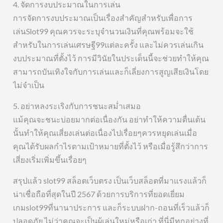
4. จัดการงบประมาณในการเล่น
การจัดการงบประมาณเป็นเรื่องสำคัญสำหรับเพื่อการ
เล่นSlot99 คุณควรจะระบุจำนวนเงินที่คุณพร้อมจะใช้
สำหรับในการเล่นเศรษฐี99แต่ละครั้ง และไม่ควรเล่นเกิน
งบประมาณที่ตั้งไว้ การมีวินัยในประเด็นนี้จะช่วยทำให้คุณ
สามารถบันเทิงใจกับการเล่นและก็เลี่ยงการสูญเสียเงินโดย
ไม่จำเป็น
5. อย่าหลงระเริงกับการชนะสม่ำเสมอ
แม้คุณจะชนะบ่อยมากต่อเนื่องกัน อย่าทำให้ความตื่นเต้น
นั้นทำให้คุณเสี่ยงเล่นต่อเนื่องไปเรื่อยๆควรหยุดเล่นเมื่อ
คุณได้รับผลกำไรตามเป้าหมายที่ตั้งไว้ หรือเมื่อรู้สึกว่าการ
เสี่ยงเริ่มเพิ่มขึ้นเรื่อยๆ
สรุปแล้ว slot99 สล็อตเว็บตรง เป็นเว็บสล็อตที่มาแรงแล้วก็
น่าเชื่อถือที่สุดในปี 2567 ด้วยการบริการที่ยอดเยี่ยม
เกมslot99ที่นานาประการ และก็ระบบฝาก-ถอนที่เร็วแล้วก็
ปลอดภัย ไม่ว่าคุณจะเป็นผู้เล่นใหม่หรือเก่า ที่นี่มีทุกอย่างที่