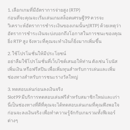
1. เลือกเกมที่มีอัตราการจ่ายสูง (RTP)
ก่อนที่จะคุณจะเริ่มเล่นเกมสล็อตเศรษฐี99 ควรจะ
วิเคราะห์อัตราการชำระเงินของเกมนั้นๆ(RTP) ด้วยเหตุว่า
อัตราการชำระเงินจะบ่งบอกถึงโอกาสในการชนะของคุณ
ยิ่ง RTP สูง จังหวะที่คุณจะทำเงินก็ยิ่งมากเพิ่มขึ้น
2. ใช้โปรโมชั่นให้มีประโยชน์
อย่าลืมใช้โปรโมชั่นที่เว็บไซต์เสนอให้ท่าน ดังเช่น โบนัส
เพิ่มเงิน หรือฟรีสปิน เพื่อเพิ่มทุนสำหรับการเล่นและเพิ่ม
ช่องทางสำหรับการชนะรางวัลใหญ่
3. ทดสอบเล่นก่อนลงเงินจริง
Slot99 มีบริการทดสอบเล่นฟรีสำหรับสมาชิกใหม่และเก่า
นี่เป็นช่องทางที่ดีที่คุณจะได้ทดสอบเล่นเกมที่คุณพึงพอใจ
ก่อนจะลงเงินจริง เพื่อทำความรู้จักกับเกมรวมทั้งฟีเจอร์
ต่างๆ