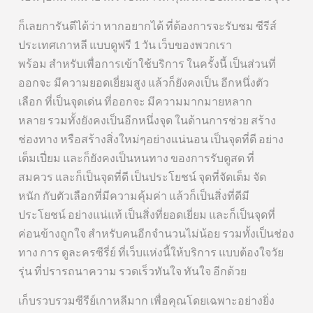
ก็เลยการันตีได้ว่า หากอยากได้ ที่ต้องการจะรับชม ซีรีส์
ประเทศเกาหลี แบบดูฟรี 1 วัน เว็บของพวกเรา
พร้อม สำหรับเพื่อการเข้าใช้บริการ ในครั้งนี้ เป็นส่วนที่
ออกจะ มีความยอดเยี่ยมสูง แล้วก็ยังคงเป็น อีกหนึ่งตัว
เลือก ที่เป็นจุดเด่น ที่ออกจะ มีความมากมายหลาก
หลาย รวมทั้งยังคงเป็นอีกหนึ่งจุด ในด้านการช่วย สร้าง
ช่องทาง หรือสร้างสิ่งใหม่ๆอย่างแน่นอน เป็นจุดที่ดี อย่าง
เต็มเปี่ยม และก็ยังคงเป็นหนทาง ของการรับดูสด ที่
สมควร และก็เป็นจุดที่ดี เป็นประโยชน์ จุดที่จัดเต็ม จัด
หนัก กับตัวเลือกที่มีความคุ้มค่า แล้วก็เป็นสิ่งที่ดีมี
ประโยชน์ อย่างแน่แท้ เป็นสิ่งที่ยอดเยี่ยม และก็เป็นจุดที่
ค่อนข้างถูกใจ สำหรับคนอีกจำนวนไม่น้อย รวมทั้งเป็นช่อง
ทาง การ ดูละครซีรี่ย์ ที่เว็บแห่งนี้ให้บริการ แบบต้องใจวัย
รุ่น ที่ปรารถนาความ รวดเร็วทันใจ ทันใจ อีกด้วย
เก็บรวบรวมซีรีย์เกาหลีมาก เพื่อคุณโดยเฉพาะอย่างยิ่ง