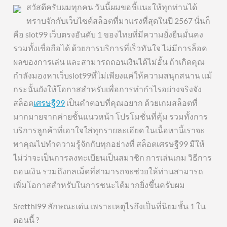
สวัสดีครับผมทุกคน วันนี้ผมขอชี้แนะให้ทุกท่านได้
ทราบจักกับเว็บไซต์สล็อตที่มาแรงที่สุดในปี 2567 นั่นก็
คือ slot99 เว็บตรงอันดับ 1 ของไทยที่มีความยั่งยืนมั่นคง
รวมทั้งเชื่อถือได้ ด้วยการบริการที่เร็วทันใจ ไม่มีการล็อค
ผลของการเล่น และสามารถถอนเงินได้ไม่อั้น ถ้าเกิดคุณ
กำลังมองหาเว็บslot99ที่ไม่เพียงแค่ให้ความสนุกสนาน แม้
กระนั้นยังให้โอกาสสำหรับเพื่อการทำกำไรอย่างจริงจัง
สล็อต
เศรษฐี99
เป็นคำตอบที่คุณอยาก ด้วยเกมสล็อตที่
มากมายจากค่ายชั้นแนวหน้า โปรโมชั่นที่คุ้ม รวมทั้งการ
บริการลูกค้าที่เอาใจใส่ทุกรายละเอียด ในเนื้อหานี้เราจะ
พาคุณไปทำความรู้จักกับทุกอย่างที่ สล็อตเศรษฐี99 มีให้
ไม่ว่าจะเป็นการลงทะเบียนเป็นสมาชิก การเล่นเกม วิธีการ
ถอนเงิน รวมถึงกลเม็ดที่สามารถจะช่วยให้ท่านสามารถ
เพิ่มโอกาสสำหรับในการชนะได้มากยิ่งขึ้นครับผม
Sretthi99 ลักษณะเด่น เพราะเหตุไรถึงเป็นที่นิยมชั้น 1 ใน
ตอนนี้ ?