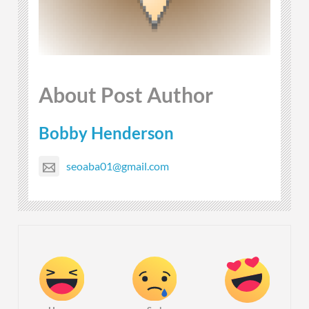
About Post Author
Bobby Henderson
seoaba01@gmail.com