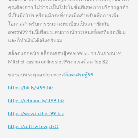
คุณต้องการ ไม่ว่าจะเป็นโปรโมชั่นพิเศษ การบริการลูกค้า
ที่เป็นมือโปร หรือแม้กระทั่งกลเม็ดสำหรับเพื่อการเพิ่ม
โอกาสสำหรับการชนะ ลงทะเบียนเป็นสมาชิกกับ
sretthi99 วันนี้เพื่อประสบการณ์การเล่นสล็อตที่ยอดเยี่ยม
และก็ทำเงินได้จริงครับผม
สล็อตแตกหนัก สล็อตเศรษฐี99 St99.biz 14 กันยายน 24
Mitchell casino online slot99มาแรงที่สุด Top 82
ขอขอบพระคุณreference
สล็อตเศรษฐี99
https://bit.ly/st99-biz
https://rebrand.ly/st99-biz
https://wow.in.th/st99-biz
https://cutt.ly/LevqctrO