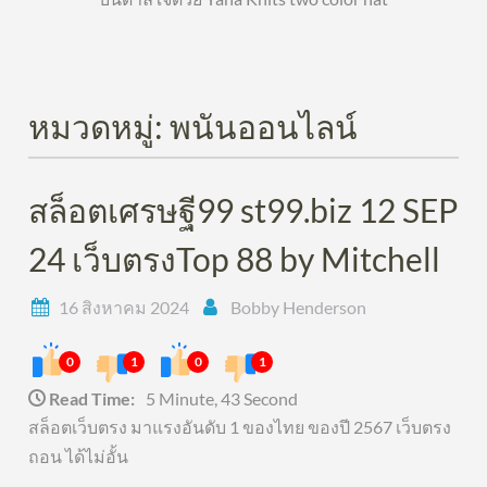
หมวดหมู่:
พนันออนไลน์
สล็อตเศรษฐี99 st99.biz 12 SEP
24 เว็บตรงTop 88 by Mitchell
16 สิงหาคม 2024
Bobby Henderson
0
1
0
1
Read Time:
5 Minute, 43 Second
สล็อตเว็บตรง มาแรงอันดับ 1 ของไทย ของปี 2567 เว็บตรง
ถอน ได้ไม่อั้น