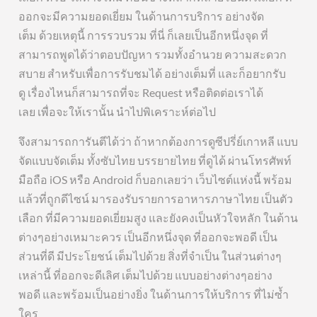
ออกจะมีความยอดเยี่ยม ในด้านการบริการ อย่างจัด
เต็ม ด้วยเหตุนี้ การรวบรวม ที่นี่ ก็เลยเป็นอีกหนึ่งจุด ที่
สามารถพูดได้ว่าตอบปัญหา รวมทั้งอำนวย ความสะดวก
สบาย สำหรับเพื่อการรับชมได้ อย่างเต็มที่ และก็อยากรับ
ดู เรื่องไหนก็สามารถที่จะ Request หรือติดต่อเราได้
เลย เพื่อจะให้เรานั้น นำไปพิเคราะห์ต่อไป
จึงสามารถการันตีได้ว่า ถ้าหากต้องการดูซีปรี่ย์เกาหลี แบบ
จัดแบบจัดเต็ม ทั้งซับไทย บรรยายไทย ที่ดูได้ ผ่านโทรศัพท์
มือถือ iOS หรือ Android ก็บอกเลยว่า เว็บไซต์แห่งนี้ พร้อม
แล้วที่ถูกดีไซน์ มารองรับรายการอาหารภาษาไทย เป็นตัว
เลือก ที่มีความยอดเยี่ยมสูง และยังคงเป็นหัวใจหลัก ในด้าน
ต่างๆอย่างเหมาะควร เป็นอีกหนึ่งจุด ที่ออกจะพอดี เป็น
ส่วนที่ดี มีประโยชน์ เต็มไปด้วย สิ่งที่จำเป็น ในส่วนต่างๆ
เหล่านี้ ที่ออกจะดีเลิศ เต็มไปด้วย แบบอย่างต่างๆอย่าง
พอดี และพร้อมเป็นอย่างยิ่ง ในด้านการให้บริการ ที่ไม่ซ้ำ
ใคร