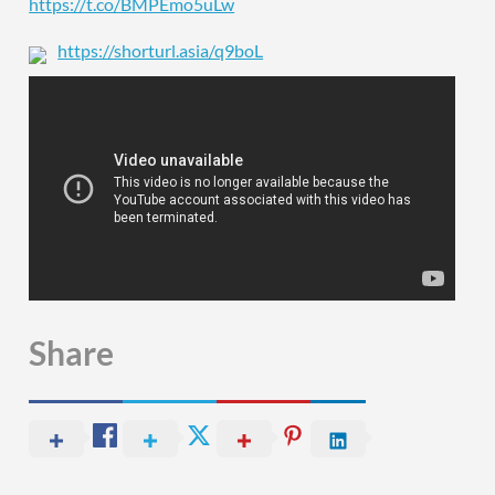
https://t.co/BMPEmo5uLw
https://shorturl.asia/q9boL
Share