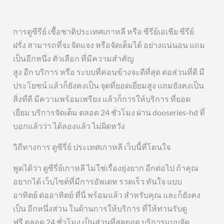
การดูซีรีย์ เชื้อชาติประเทศเกาหลี หรือ ซีรีย์เอเชีย ซีรีย์
ฝรั่ง สามารถที่จะจัดแจง หรือจัดเต็มได้ อย่างแน่นอน แถม
เป็นอีกหนึ่ง ตัวเลือก ที่มีความสำคัญ
สูง อีก บริการ หรือ ระบบที่ค่อนข้างจะดีที่สุด ต่อส่วนที่ดี มี
ประโยชน์ แล้วก็ยังคงเป็น จุดที่ยอดเยี่ยมสูง แถมยังคงเป็น
สิ่งที่ดี มีความพร้อมเพรียง แล้วก็การให้บริการ ที่ยอด
เยี่ยม บริการจัดเต็ม ตลอด 24 ชั่วโมง ผ่าน dooseries-hd ที่
บอกแล้วว่า ได้ลองแล้ว ไม่ผิดหวัง
วิถีทางการ ดูซีรี่ย์ ประเทศเกาหลี เว็บนี้ที่โดนใจ
พูดได้ว่า ดูซีรี่ย์เกาหลี ไม่ใช่เรื่องยุ่งยาก อีกต่อไป ถ้าคุณ
อยากได้ เว็บไซต์ที่มีการอัพเดท รวดเร็ว ทันใจ แบบ
อาทิตย์ ต่ออาทิตย์ ที่นี่ พร้อมแล้ว สำหรับคุณ และก็ยังคง
เป็น อีกหนึ่งส่วน ในด้านการให้บริการ ที่ให้ท่านรับดู
ฟรี ตลอด 24 ชั่วโมง เป็นส่วนที่สุดยอด บริการแบบจัด