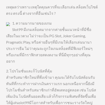
เหตุผลว่าเพราะเหตุใดคุณควรที่จะเลือกเล่น สล็อตเว็บไซต์
ตรง ตรงนี้ ต่างจากที่อื่นเช่นไร ?
1. ความมากมายของเกม
Slot99 มีเกมสล็อตมากจากค่ายชั้นแนวหน้าที่มีชื่อ
เสียงในแวดวง ไม่ว่าจะเป็น PG Slot, Joker Gaming,
Pragmatic Play, หรือค่ายอื่นๆที่มีเกมให้เลือกเล่นนานา
ประการธีม ไม่ว่าคุณจะถูกใจเกมสล็อตที่มีฟีเจอร์ใหม่ๆ
หรือเกมที่มีกราฟิกสวยสดงดงาม ที่นี่มีทุกๆอย่างที่คุณ
อยาก
2. โปรโมชั่นและก็โบนัสที่คุ้ม
สำหรับสมาชิกใหม่ที่พึ่งเข้ามา คุณจะได้รับโบนัสต้อนรับ
ทันทีที่กระทำการฝากเงินคราวแรก นอกเหนือจากนี้ยังมี
โปรโมชั่นสำหรับสมาชิกเก่าที่อัพเดทอยู่ตลอด เช่น โบนัส
เพิ่มเงิน โบนัสคืนยอดเสีย แล้วก็กิจกรรมพิเศษที่จัดขึ้นเพื่อ
ให้ผู้เล่นslot99มีโอกาสสำหรับเพื่อการชนะรางวัลใหญ่