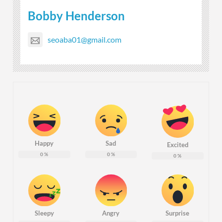
Bobby Henderson
seoaba01@gmail.com
Happy
Sad
Excited
0
%
0
%
0
%
Sleepy
Angry
Surprise