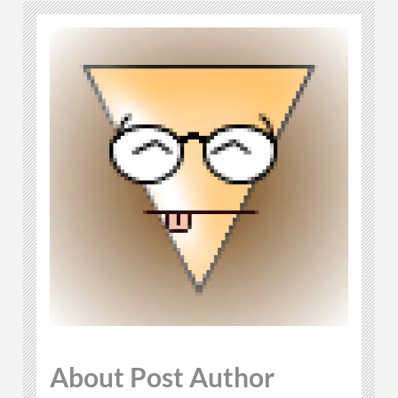
About Post Author